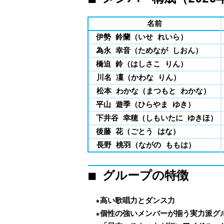
名前
伊勢 鈴蘭（いせ れいら）
為永 幸音（ためなが しおん）
橋迫 鈴（はしさこ りん）
川名 凜（かわな りん）
松本 わかな（まつもと わかな）
平山 遊季（ひらやま ゆき）
下井谷 幸穂（しもいたに ゆきほ）
後藤 花（ごとう はな）
長野 桃羽（ながの ももは）
■ グループの特徴
★高い歌唱力とダンス力
★個性の強いメンバーが揃う実力派グ