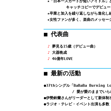
★「日本一スカートが短いアイドル」
キャッチコピーでデビュー（
★卒業と加入を繰り返しながら進化し
★女性ファンが多く、楽曲のメッセー
■ 代表曲
♪
夢見る15歳（デビュー曲）
♪
大器晩成
♪
46億年LOVE
■ 最新の活動
●37thシングル「BaBaBa Burning L
/ 愛が愛のままでいられますよ
●伊勢鈴蘭さんがリーダーとして新体制
●ラジオ・テレビ・イベント出演も多数